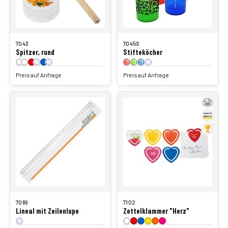
7043
7045S
Spitzer, rund
Stifteköcher
Preis auf Anfrage
Preis auf Anfrage
7089
7102
Lineal mit Zeilenlupe
Zettelklammer "Herz"