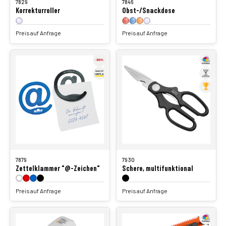
7829
7846
Korrekturroller
Obst-/Snackdose
Preis auf Anfrage
Preis auf Anfrage
7879
7930
Zettelklammer "@-Zeichen"
Schere, multifunktional
Preis auf Anfrage
Preis auf Anfrage