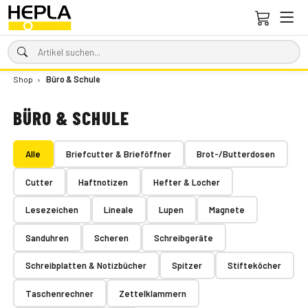
Shop
›
Büro & Schule
BÜRO & SCHULE
Alle
Briefcutter & Brieföffner
Brot-/Butterdosen
Cutter
Haftnotizen
Hefter & Locher
Lesezeichen
Lineale
Lupen
Magnete
Sanduhren
Scheren
Schreibgeräte
Schreibplatten & Notizbücher
Spitzer
Stifteköcher
Taschenrechner
Zettelklammern