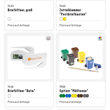
7424
7440
Brieföffner, groß
Zettelklammer
"Postbriefkasten"
Preis auf Anfrage
Preis auf Anfrage
7449
7559
Brieföffner "Beta"
Spitzer "Mülltonne"
Preis auf Anfrage
Preis auf Anfrage