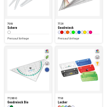
7569
7728
Schere
Geodreieck
Preis auf Anfrage
Preis auf Anfrage
7728BIO
7798
Geodreieck Bio
Locher