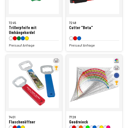
7245
7248
Trillerpfeife mit
Cutter "Beta"
Umhängekordel
Preis auf Anfrage
Preis auf Anfrage
7401
7728
Flaschenöffner
Geodreieck