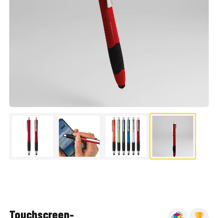
▶
Touchscreen-