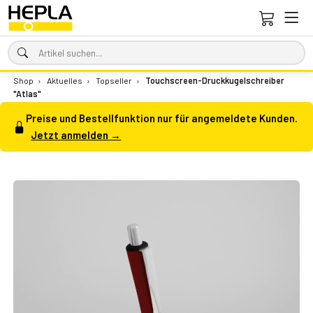
Shop
›
Aktuelles
›
Topseller
›
Touchscreen-Druckkugelschreiber
"Atlas"
Preise und Bestellfunktion nur für angemeldete Kunden.
Jetzt anmelden →