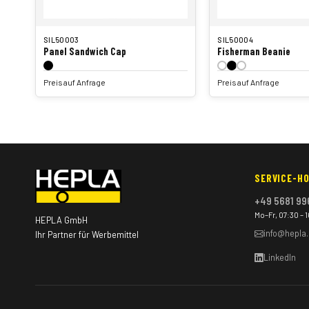
SIL50003
SIL50004
Panel Sandwich Cap
Fisherman Beanie
Preis auf Anfrage
Preis auf Anfrage
SERVICE-HO
+49 5681 99
Mo–Fr, 07:30 – 
HEPLA GmbH
info@hepla
Ihr Partner für Werbemittel
LinkedIn