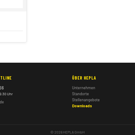
TLINE
ÜBER HEPLA
66
Unternehmen
Standorte
16:30 Uhr
Stellenangebote
.de
Downloads
© 2026 HEPLA GmbH