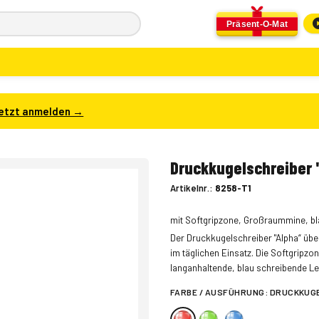
Präsent-O-Mat
etzt anmelden →
Druckkugelschreiber 
Artikelnr.:
8258-T1
mit Softgripzone, Großraummine, bl
Der Druckkugelschreiber "Alpha“ üb
im täglichen Einsatz. Die Softgripz
langanhaltende, blau schreibende Lei
FARBE / AUSFÜHRUNG:
DRUCKKUGE