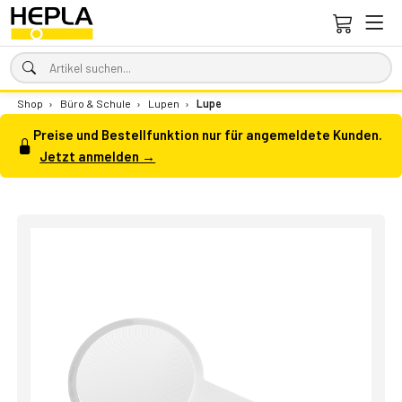
Shop
›
Büro & Schule
›
Lupen
›
Lupe
Preise und Bestellfunktion nur für angemeldete Kunden.
Jetzt anmelden →