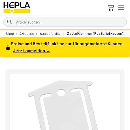
Shop
›
Aktuelles
›
Auslaufartikel
›
Zettelklammer "Postbriefkasten"
Preise und Bestellfunktion nur für angemeldete Kunden.
Jetzt anmelden →