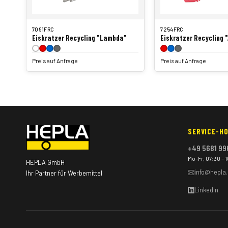
7091FRC
7254FRC
Eiskratzer Recycling "Lambda"
Eiskratzer Recycling 
Preis auf Anfrage
Preis auf Anfrage
SERVICE-HO
+49 5681 99
Mo–Fr, 07:30 – 
HEPLA GmbH
info@hepla
Ihr Partner für Werbemittel
LinkedIn