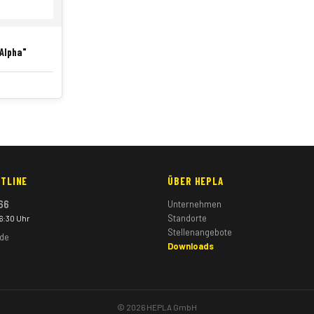
"Alpha"
TLINE
ÜBER HEPLA
66
Unternehmen
Standorte
16:30 Uhr
Stellenangebote
.de
Downloads
© 2026 HEPLA GmbH