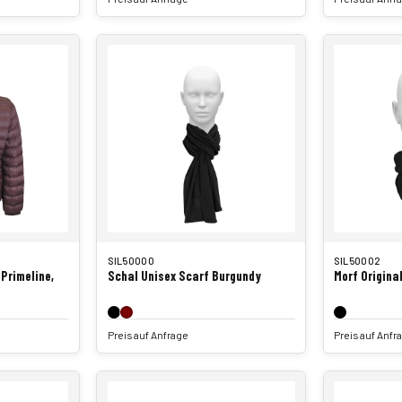
SIL50000
SIL50002
Primeline,
Schal Unisex Scarf Burgundy
Morf Origina
Preis auf Anfrage
Preis auf Anfr