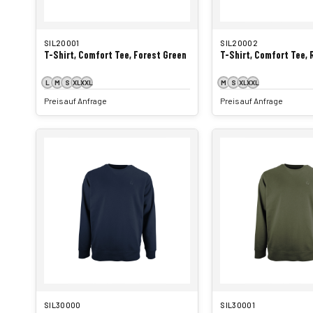
SIL20001
SIL20002
T-Shirt, Comfort Tee, Forest Green
T-Shirt, Comfort Tee,
L
M
S
XL
XXL
M
S
XL
XXL
Preis auf Anfrage
Preis auf Anfrage
SIL30000
SIL30001