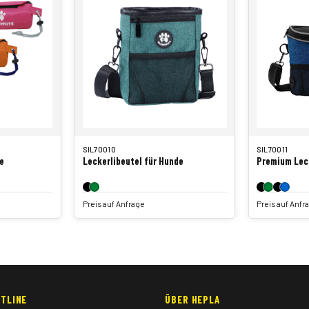
SIL70010
SIL70011
e
Leckerlibeutel für Hunde
Premium Leck
Preis auf Anfrage
Preis auf Anfr
TLINE
ÜBER HEPLA