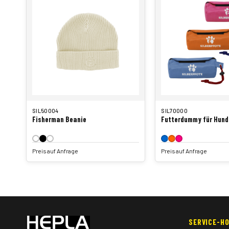
SIL50004
SIL70000
Fisherman Beanie
Futterdummy für Hund
Preis auf Anfrage
Preis auf Anfrage
SERVICE-HO