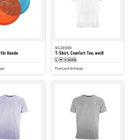
SIL20000
 für Hunde
T-Shirt, Comfort Tee, weiß
L
M
S
XL
XXL
age
Preis auf Anfrage