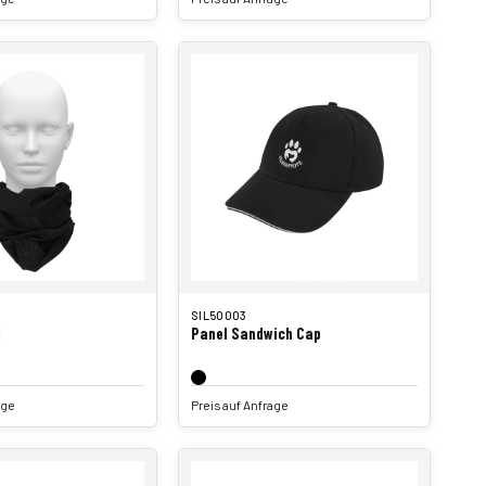
SIL50003
l
Panel Sandwich Cap
age
Preis auf Anfrage