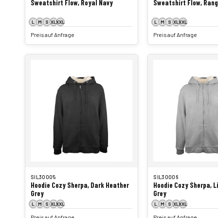
Sweatshirt Flow, Royal Navy
Sweatshirt Flow, Rang
L
M
S
XL
XXL
L
M
S
XL
XXL
Preis auf Anfrage
Preis auf Anfrage
SIL30005
SIL30006
Hoodie Cozy Sherpa, Dark Heather
Hoodie Cozy Sherpa, L
Grey
Grey
L
M
S
XL
XXL
L
M
S
XL
XXL
Preis auf Anfrage
Preis auf Anfrage