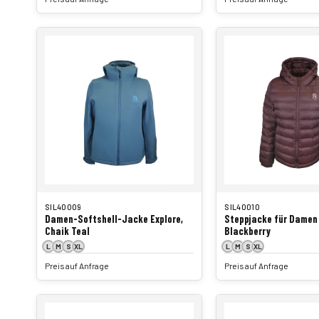
SIL40009
SIL40010
Damen-Softshell-Jacke Explore,
Steppjacke für Damen 
Chaik Teal
Blackberry
L
M
S
XL
L
M
S
XL
Preis auf Anfrage
Preis auf Anfrage