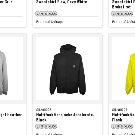
er Grün
Sweatshirt Flow, Cozy White
Sweatshirt F
Brokat rot
L
M
S
XL
XXL
L
M
S
XL
XXL
Preis auf Anfrage
Preis auf Anfr
SIL40006
SIL40007
ight Heather
Multifunktionsjacke Accelerate,
Multifunktio
Black
Flash
L
M
S
XL
XXL
L
M
S
XL
XXL
Preis auf Anfrage
Preis auf Anfr