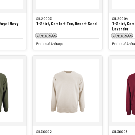
SIL20003
SIL20004
 Royal Navy
T-Shirt, Comfort Tee, Desert Sand
T-Shirt, Com
Lavender
L
M
S
XL
XXL
L
M
S
XL
XXL
Preis auf Anfrage
Preis auf Anfr
SIL30002
SIL30003