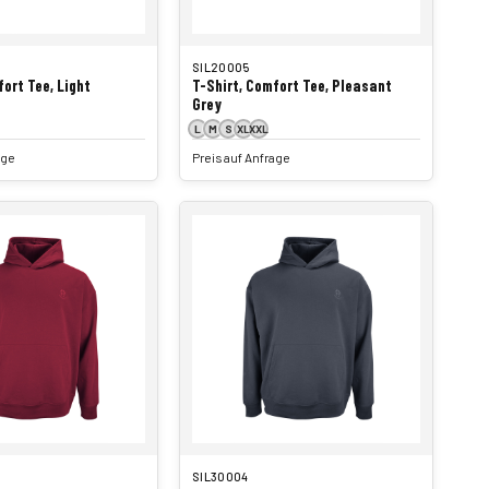
SIL20005
fort Tee, Light
T-Shirt, Comfort Tee, Pleasant
Grey
L
M
S
XL
XXL
age
Preis auf Anfrage
SIL30004