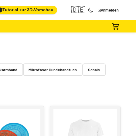
🇩🇪
Tutorial zur 3D-Vorschau
Anmelden
ckarmband
Mikrofaser Hundehandtuch
Schals