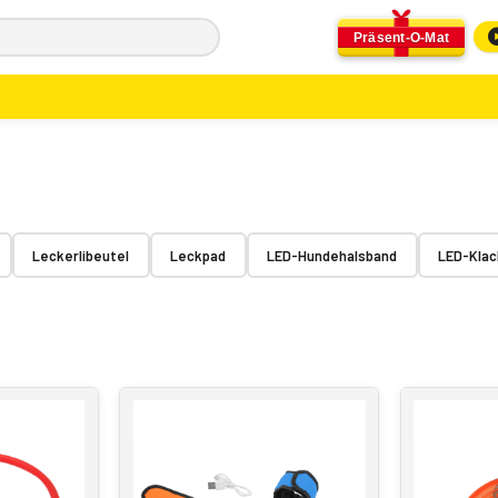
Präsent-O-Mat
Leckerlibeutel
Leckpad
LED-Hundehalsband
LED-Kla