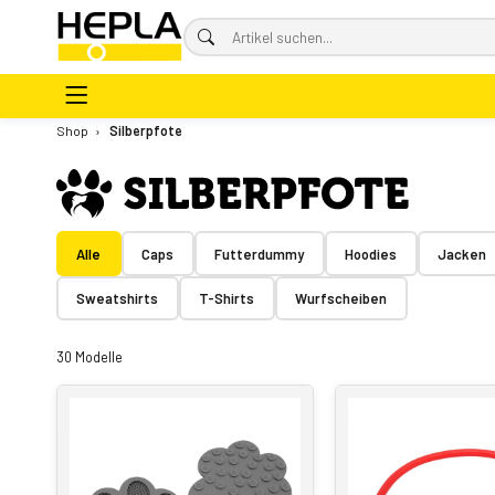
Shop
›
Silberpfote
Alle
Caps
Futterdummy
Hoodies
Jacken
Sweatshirts
T-Shirts
Wurfscheiben
30 Modelle