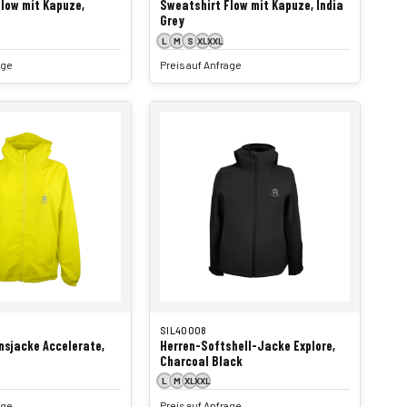
low mit Kapuze,
Sweatshirt Flow mit Kapuze, India
Grey
L
M
S
XL
XXL
age
Preis auf Anfrage
SIL40008
nsjacke Accelerate,
Herren-Softshell-Jacke Explore,
Charcoal Black
L
M
XL
XXL
age
Preis auf Anfrage