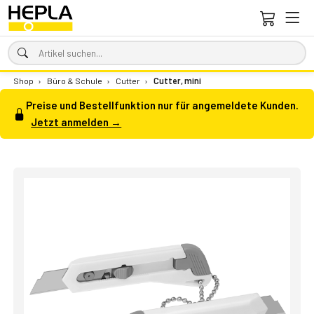
Shop
›
Büro & Schule
›
Cutter
›
Cutter, mini
Preise und Bestellfunktion nur für angemeldete Kunden.
Jetzt anmelden →