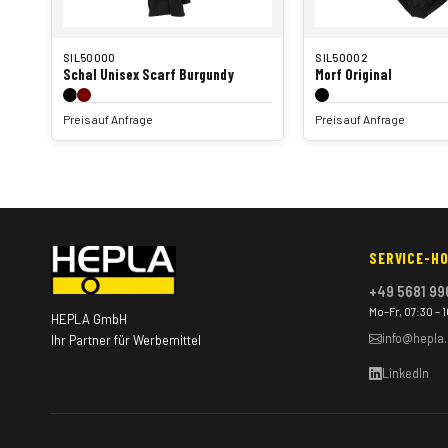
SIL50000
SIL50002
Schal Unisex Scarf Burgundy
Morf Original
Preis auf Anfrage
Preis auf Anfrage
SERVICE-HO
+49 5681 99
Mo–Fr, 07:30 – 
HEPLA GmbH
info@hepla
Ihr Partner für Werbemittel
LinkedIn