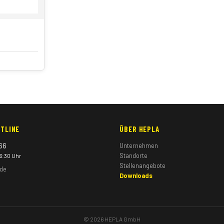
TLINE
ÜBER HEPLA
66
Unternehmen
Standorte
16:30 Uhr
Stellenangebote
.de
Downloads
© 2026 HEPLA GmbH