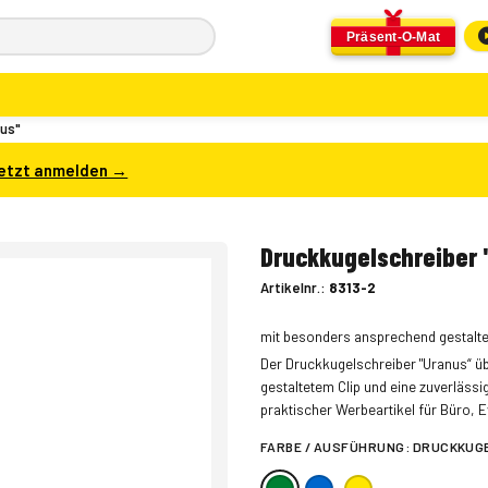
Präsent-O-Mat
nus"
etzt anmelden →
Druckkugelschreiber 
Artikelnr.:
8313-2
mit besonders ansprechend gestalte
Der Druckkugelschreiber "Uranus“ ü
gestaltetem Clip und eine zuverlässig
praktischer Werbeartikel für Büro, E
FARBE / AUSFÜHRUNG:
DRUCKKUGE