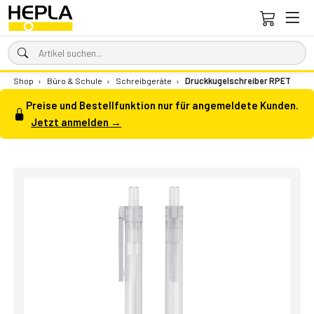
Shop
›
Büro & Schule
›
Schreibgeräte
›
Druckkugelschreiber RPET
Preise und Bestellfunktion nur für angemeldete Kunden.
Jetzt anmelden →