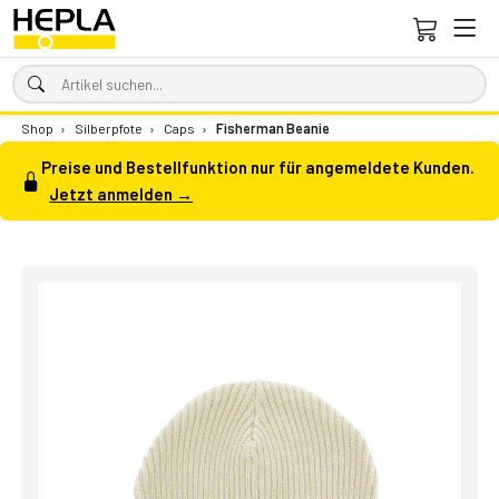
Shop
›
Silberpfote
›
Caps
›
Fisherman Beanie
Preise und Bestellfunktion nur für angemeldete Kunden.
Jetzt anmelden →