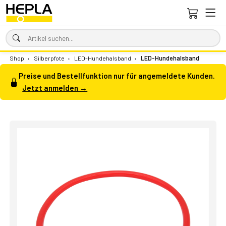
Shop
›
Silberpfote
›
LED-Hundehalsband
›
LED-Hundehalsband
Preise und Bestellfunktion nur für angemeldete Kunden.
Jetzt anmelden →