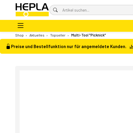
Shop
›
Aktuelles
›
Topseller
›
Multi-Tool "Picknick"
Preise und Bestellfunktion nur für angemeldete Kunden.
J