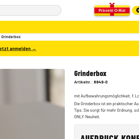
Präsent-O-Mat
Grinderbox
etzt anmelden →
Grinderbox
Artikelnr.:
8949-0
mit Aufbewahrungsmöglichkeit, f. 
Die Grinderbox ist ein praktischer 
Tips. Sie sorgt für mehr Ordnung, s
ONLY. Neuheit.
AUFDRUCK KON