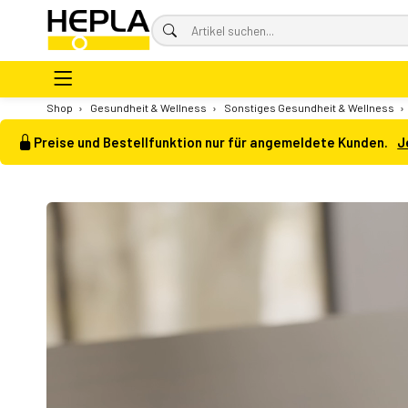
Shop
›
Gesundheit & Wellness
›
Sonstiges Gesundheit & Wellness
›
Preise und Bestellfunktion nur für angemeldete Kunden.
J