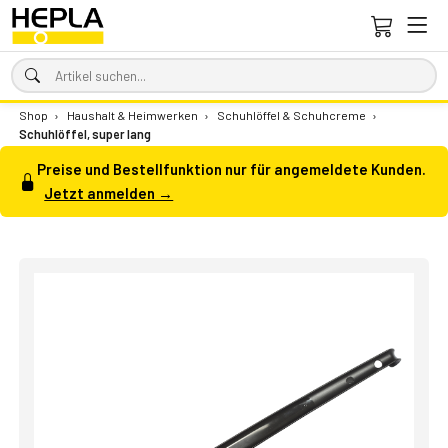
Shop
›
Haushalt & Heimwerken
›
Schuhlöffel & Schuhcreme
›
Schuhlöffel, super lang
Preise und Bestellfunktion nur für angemeldete Kunden.
Jetzt anmelden →