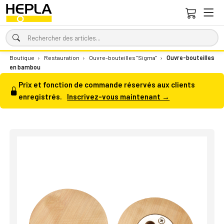
Boutique
›
Restauration
›
Ouvre-bouteilles "Sigma"
›
Ouvre-bouteilles
en bambou
Prix et fonction de commande réservés aux clients
enregistrés.
Inscrivez-vous maintenant →