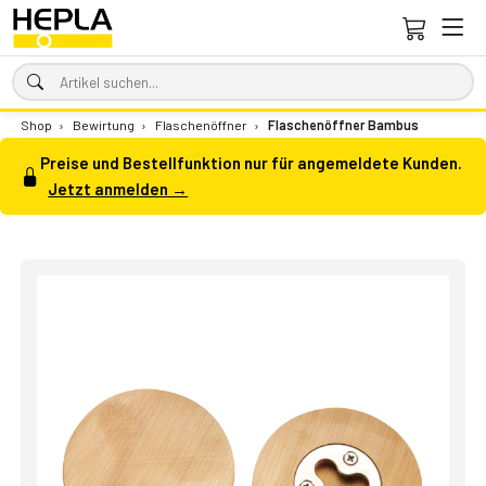
Shop
›
Bewirtung
›
Flaschenöffner
›
Flaschenöffner Bambus
Preise und Bestellfunktion nur für angemeldete Kunden.
Jetzt anmelden →