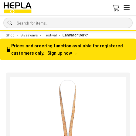
Shop
›
Giveaways
›
Festival
›
Lanyard "Cork"
Prices and ordering function available for registered
customers only.
Sign up now →