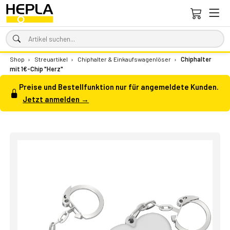
Shop
›
Streuartikel
›
Chiphalter & Einkaufswagenlöser
›
Chiphalter
mit 1€-Chip "Herz"
Preise und Bestellfunktion nur für angemeldete Kunden.
Jetzt anmelden →