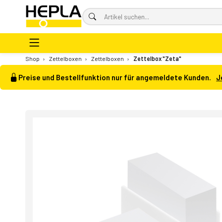
Shop
›
Zettelboxen
›
Zettelboxen
›
Zettelbox "Zeta"
Preise und Bestellfunktion nur für angemeldete Kunden.
J