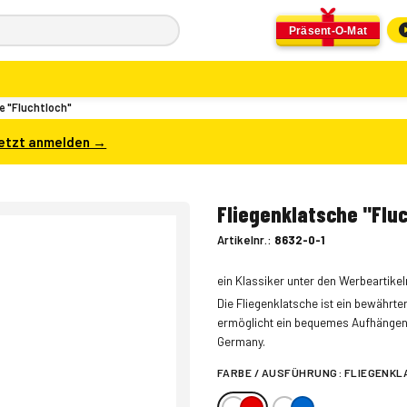
Präsent-O-Mat
e "Fluchtloch"
etzt anmelden →
Fliegenklatsche "Flu
Artikelnr.:
8632-0-1
ein Klassiker unter den Werbeartike
Die Fliegenklatsche ist ein bewährte
ermöglicht ein bequemes Aufhängen un
Germany.
FARBE / AUSFÜHRUNG:
FLIEGENKL