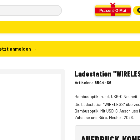
Präsent-O-Mat
etzt anmelden →
Ladestation "WIRELES
Artikelnr.:
8544-S6
Bambusoptik, rund, USB-C Neuheit
Die Ladestation "WIRELESS“ überze
Bambusoptik. Mit USB-C-Anschluss ist
Zuhause und Büro. Neuheit 2026.
AUFDRUCK KON