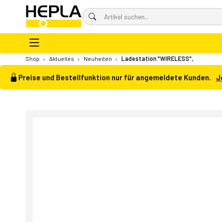
Shop
›
Aktuelles
›
Neuheiten
›
Ladestation "WIRELESS",
Preise und Bestellfunktion nur für angemeldete Kunden.
J