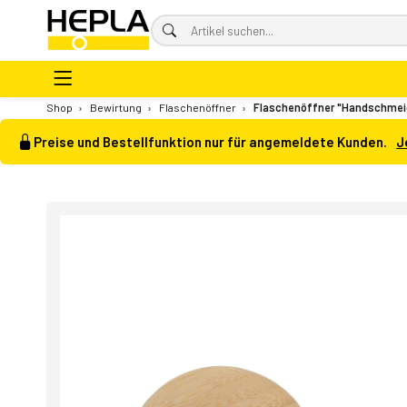
Shop
›
Bewirtung
›
Flaschenöffner
›
Flaschenöffner "Handschmei
Preise und Bestellfunktion nur für angemeldete Kunden.
J