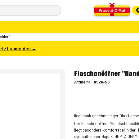
Präsent-O-Mat
chler"
etzt anmelden →
Flaschenöffner "Han
Artikelnr.:
8526-S6
liegt dank geschmeidiger Oberfläc
Der Flaschenöffner "Handschmeichl
liegt besonders komfortabel in der 
sympathischer Haptik. HEPLA ONLY. 