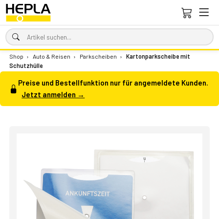
Shop
›
Auto & Reisen
›
Parkscheiben
›
Kartonparkscheibe mit
Schutzhülle
Preise und Bestellfunktion nur für angemeldete Kunden.
Jetzt anmelden →