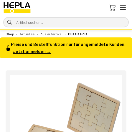
Shop
›
Aktuelles
›
Auslaufartikel
›
Puzzle Holz
Preise und Bestellfunktion nur für angemeldete Kunden.
Jetzt anmelden →