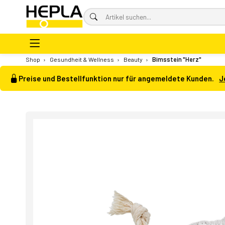
Shop
›
Gesundheit & Wellness
›
Beauty
›
Bimsstein "Herz"
Preise und Bestellfunktion nur für angemeldete Kunden.
J