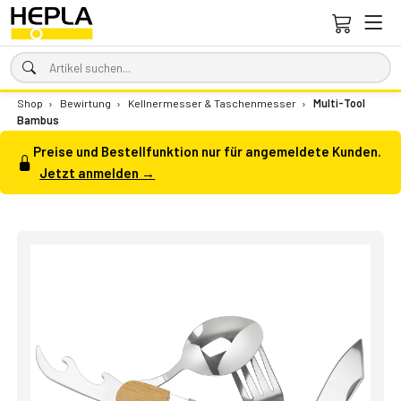
Shop
›
Bewirtung
›
Kellnermesser & Taschenmesser
›
Multi-Tool
Bambus
Preise und Bestellfunktion nur für angemeldete Kunden.
Jetzt anmelden →