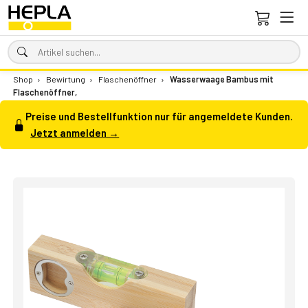
Shop
›
Bewirtung
›
Flaschenöffner
›
Wasserwaage Bambus mit
Flaschenöffner,
Preise und Bestellfunktion nur für angemeldete Kunden.
Jetzt anmelden →