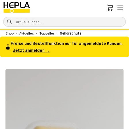
Shop
›
Aktuelles
›
Topseller
›
Gehörschutz
Preise und Bestellfunktion nur für angemeldete Kunden.
Jetzt anmelden →