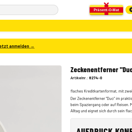
Präsent-O-Mat
etzt anmelden →
Zeckenentferner "Du
Artikelnr.:
8274-0
flaches Kreditkartenformat, mit zwei
Der Zeckenentferner "Duo“ im praktis
beim Spaziergang oder auf Reisen. Mi
Alltag und eignet sich durch sein fl
AUFDRUCK KON