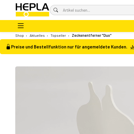
Shop
›
Aktuelles
›
Topseller
›
Zeckenentferner "Duo"
Preise und Bestellfunktion nur für angemeldete Kunden.
J