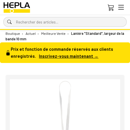
Boutique
›
Actuel
›
Meilleure Vente
›
Lanière "Standard", largeur de la
bande 10 mm
Prix et fonction de commande réservés aux clients
enregistrés.
Inscrivez-vous maintenant →