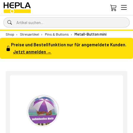
Shop
›
Streuartikel
›
Pins & Buttons
›
Metall-Button mini
Preise und Bestellfunktion nur für angemeldete Kunden.
Jetzt anmelden →