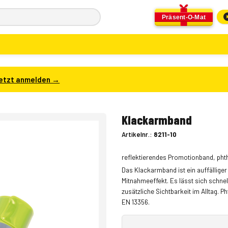
Präsent-O-Mat
etzt anmelden →
Klackarmband
Artikelnr.:
8211-10
reflektierendes Promotionband, phtha
Das Klackarmband ist ein auffällige
Mitnahmeeffekt. Es lässt sich schne
zusätzliche Sichtbarkeit im Alltag. Ph
EN 13356.