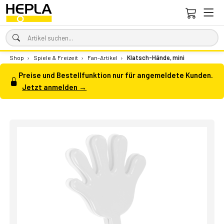
Shop
›
Spiele & Freizeit
›
Fan-Artikel
›
Klatsch-Hände, mini
Preise und Bestellfunktion nur für angemeldete Kunden.
Jetzt anmelden →