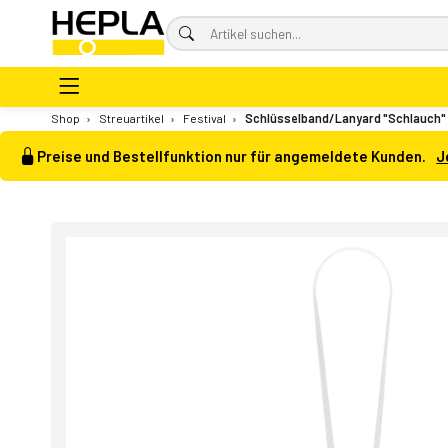
Shop
›
Streuartikel
›
Festival
›
Schlüsselband/Lanyard "Schlauch"
Preise und Bestellfunktion nur für angemeldete Kunden.
J