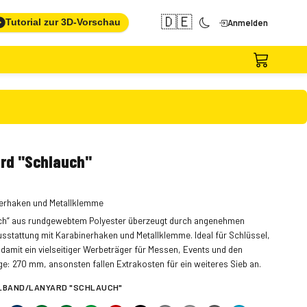
🇩🇪
Tutorial zur 3D-Vorschau
Anmelden
rd "Schlauch"
nerhaken und Metallklemme
ch“ aus rundgewebtem Polyester überzeugt durch angenehmen
sstattung mit Karabinerhaken und Metallklemme. Ideal für Schlüssel,
amit ein vielseitiger Werbeträger für Messen, Events und den
ge: 270 mm, ansonsten fallen Extrakosten für ein weiteres Sieb an.
LBAND/LANYARD "SCHLAUCH"