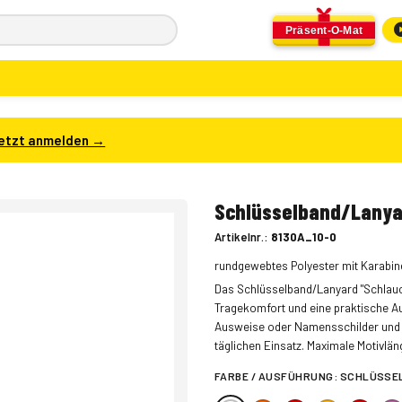
Präsent-O-Mat
etzt anmelden →
Schlüsselband/Lanya
Artikelnr.:
8130A_10-0
rundgewebtes Polyester mit Karabi
Das Schlüsselband/Lanyard "Schlau
Tragekomfort und eine praktische Au
Ausweise oder Namensschilder und d
täglichen Einsatz. Maximale Motivlän
FARBE / AUSFÜHRUNG:
SCHLÜSSE