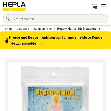
Shop
›
Aktuelles
›
Auslaufartikel
›
Regen-Mantel für Erwachsene
Preise und Bestellfunktion nur für angemeldete Kunden.
Jetzt anmelden →