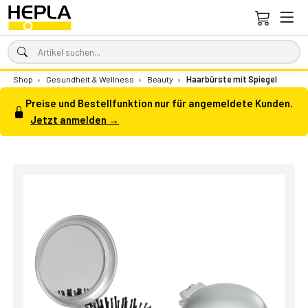
Shop
›
Gesundheit & Wellness
›
Beauty
›
Haarbürste mit Spiegel
Preise und Bestellfunktion nur für angemeldete Kunden.
Jetzt anmelden →