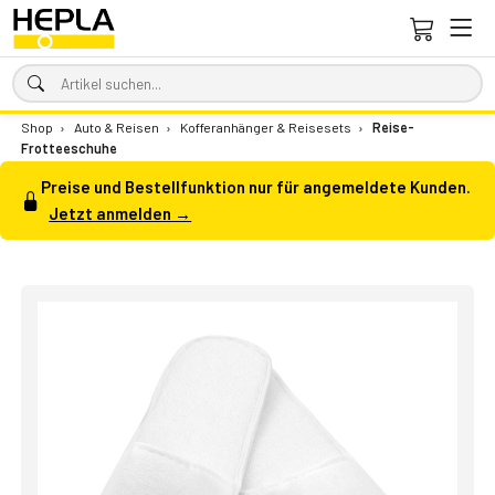
Shop
›
Auto & Reisen
›
Kofferanhänger & Reisesets
›
Reise-
Frotteeschuhe
Preise und Bestellfunktion nur für angemeldete Kunden.
Jetzt anmelden →