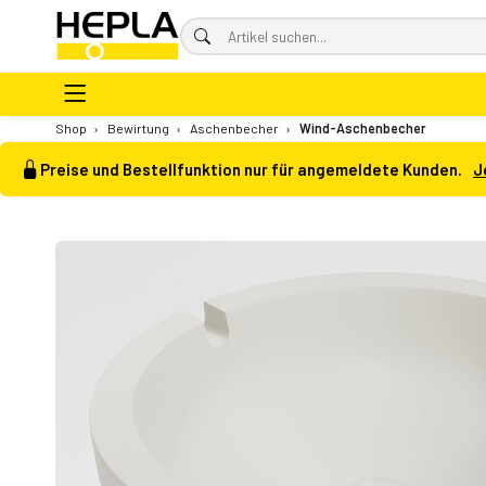
Shop
›
Bewirtung
›
Aschenbecher
›
Wind-Aschenbecher
Preise und Bestellfunktion nur für angemeldete Kunden.
J