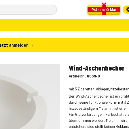
Präsent-O-Mat
etzt anmelden →
Wind-Aschenbecher
Artikelnr.:
8039-0
mit 3 Zigaretten-Ablagen,hitzebest
Der Wind-Aschenbecher ist ein prakt
durch seine funktionale Form mit 3 
hitzebeständigem Melamin, ist er ein 
Für Glutverfärbungen, Farbschattier
übernommen werden. Melamin wird g
entstehen; dies stellt keinen Rekla