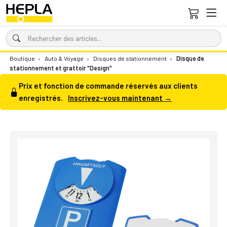
Boutique
›
Auto & Voyage
›
Disques de stationnement
›
Disque de
stationnement et grattoir "Design"
Prix et fonction de commande réservés aux clients
enregistrés.
Inscrivez-vous maintenant →