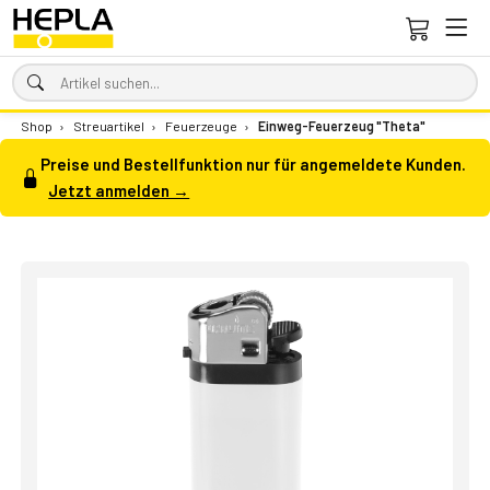
Shop
›
Streuartikel
›
Feuerzeuge
›
Einweg-Feuerzeug "Theta"
Preise und Bestellfunktion nur für angemeldete Kunden.
Jetzt anmelden →