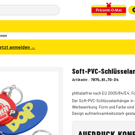
Präsent-O-Mat
0 mm
etzt anmelden →
Soft-PVC-Schlüssela
Artikelnr.:
7875_61_70-34
phthalatfrei nach EU 2005/84/E4, For
Der Soft-PVC-Schlüsselanhänger in 
Werbewirkung. Form und Farbe sind i
Design aufmerksamkeitsstark gestal
AUFDRUCK KON