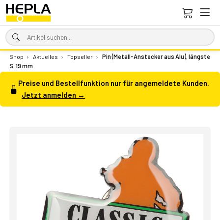
Shop
›
Aktuelles
›
Topseller
›
Pin (Metall-Anstecker aus Alu), längste
S. 19 mm
Preise und Bestellfunktion nur für angemeldete Kunden.
Jetzt anmelden →