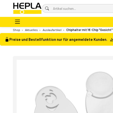
Shop
›
Aktuelles
›
Auslaufartikel
›
Chiphalter mit 1€-Chip "Gesicht"
Preise und Bestellfunktion nur für angemeldete Kunden.
J