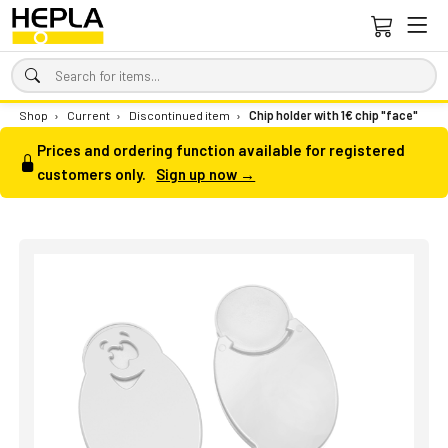
Shop
›
Current
›
Discontinued item
›
Chip holder with 1€ chip "face"
Prices and ordering function available for registered
customers only.
Sign up now →