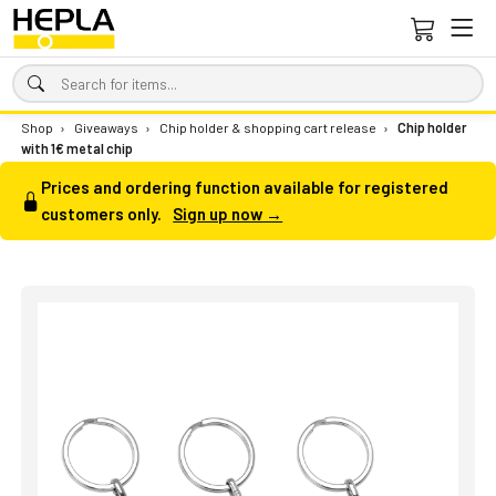
Shop
›
Giveaways
›
Chip holder & shopping cart release
›
Chip holder
with 1€ metal chip
Prices and ordering function available for registered
customers only.
Sign up now →