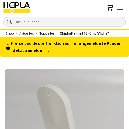
Shop
›
Aktuelles
›
Topseller
›
Chiphalter mit 1€-Chip "Alpha"
Preise und Bestellfunktion nur für angemeldete Kunden.
Jetzt anmelden →